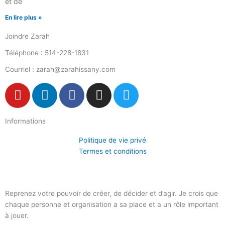
et de
En lire plus »
Joindre Zarah
Téléphone : 514-228-1831
Courriel : zarah@zarahissany.com
Y
L
F
I
T
o
i
a
n
w
u
n
c
s
i
Informations
t
k
e
t
t
u
e
b
a
t
Politique de vie privé
b
d
o
g
e
Termes et conditions
e
i
o
r
r
n
k
a
-
m
Reprenez votre pouvoir de créer, de décider et d’agir. Je crois que
f
chaque personne et organisation a sa place et a un rôle important
à jouer.