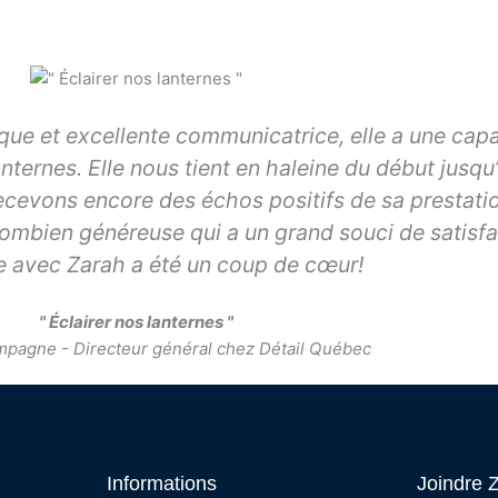
ue et excellente communicatrice, elle a une capa
nternes. Elle nous tient en haleine du début jusqu’à
cevons encore des échos positifs de sa prestatio
ombien généreuse qui a un grand souci de satisfa
e avec Zarah a été un coup de cœur!
" Éclairer nos lanternes "
pagne - Directeur général chez Détail Québec
Informations
Joindre 