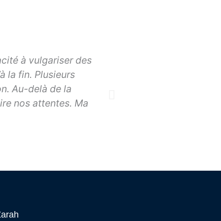
cité à vulgariser des
Lors d'une formatio
 la fin. Plusieurs
formation de Zarah. 
n. Au-delà de la
ire nos attentes. Ma
Hélèn
Zarah