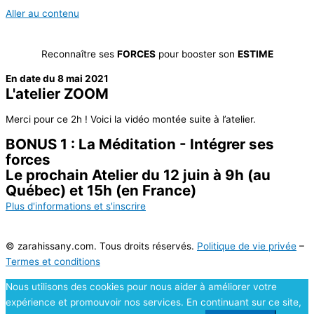
Aller au contenu
Reconnaître ses
FORCES
pour booster son
ESTIME
En date du 8 mai 2021
L'atelier ZOOM
Merci pour ce 2h ! Voici la vidéo montée suite à l’atelier.
BONUS 1 : La Méditation - Intégrer ses
forces
Le prochain Atelier du 12 juin à 9h (au
Québec) et 15h (en France)
Plus d'informations et s'inscrire
© zarahissany.com. Tous droits réservés.
Politique de vie privée
–
Termes et conditions
Nous utilisons des cookies pour nous aider à améliorer votre
expérience et promouvoir nos services. En continuant sur ce site,