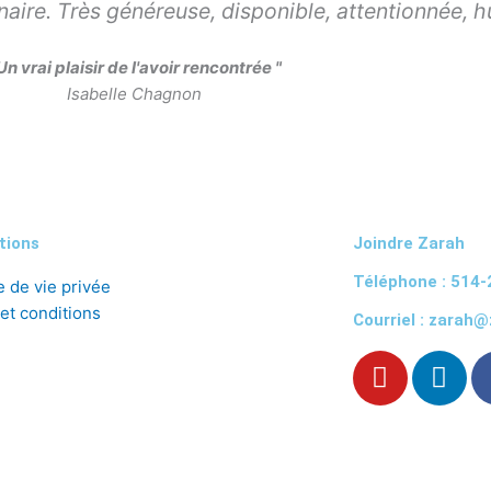
naire. Très généreuse, disponible, attentionnée, 
 Un vrai plaisir de l'avoir rencontrée "
Isabelle Chagnon
tions
Joindre Zarah
Téléphone : 514
e de vie privée
et conditions
Courriel : zarah
Y
L
o
i
u
n
t
k
u
e