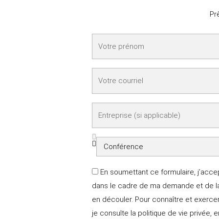
b
d
e
i
Pr
n
Prénom
Courriel
Entreprise
Raison
Consentement
En soumettant ce formulaire, j’acce
dans le cadre de ma demande et de la
en découler. Pour connaître et exerc
je consulte la politique de vie privée, 