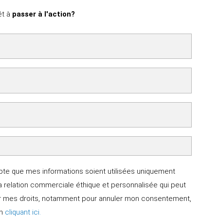
o
g
e
o
r
r
êt à
passer à l'action?
k
a
-
m
f
pte que mes informations soient utilisées uniquement
 relation commerciale éthique et personnalisée qui peut
er mes droits, notamment pour annuler mon consentement,
en
cliquant ici.