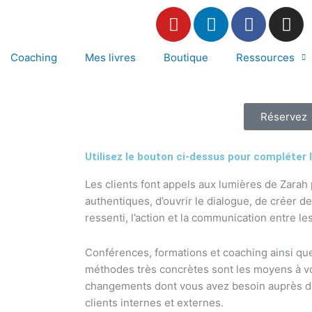
Y
L
F
I
o
i
a
n
u
n
c
s
Coaching
Mes livres
Boutique
Ressources
t
k
e
t
u
e
b
a
b
d
o
g
e
i
o
r
Réservez
n
k
a
m
Utilisez le bouton ci-dessus pour compléter
Les clients font appels aux lumières de Zarah 
authentiques, d’ouvrir le dialogue, de créer de
ressenti, l’action et la communication entre l
Conférences, formations et coaching ainsi que
méthodes très concrètes sont les moyens à vo
changements dont vous avez besoin auprès de 
clients internes et externes.