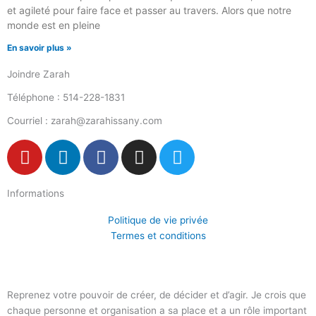
et agileté pour faire face et passer au travers. Alors que notre
monde est en pleine
En savoir plus »
Joindre Zarah
Téléphone : 514-228-1831
Courriel : zarah@zarahissany.com
Y
L
F
I
T
o
i
a
n
w
u
n
c
s
i
Informations
t
k
e
t
t
u
e
b
a
t
Politique de vie privée
b
d
o
g
e
Termes et conditions
e
i
o
r
r
n
k
a
-
m
Reprenez votre pouvoir de créer, de décider et d’agir. Je crois que
f
chaque personne et organisation a sa place et a un rôle important