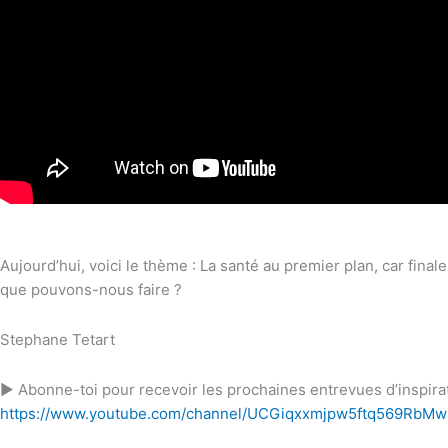
Aujourd’hui, voici le thème : La santé au premier plan, car final
que pouvons-nous faire ?
Stephane Tetart​
► Abonne-toi pour recevoir les prochaines entrevues d’inspirat
https://www.youtube.com/channel/UCGiqxxmjpw5ftq569RbM