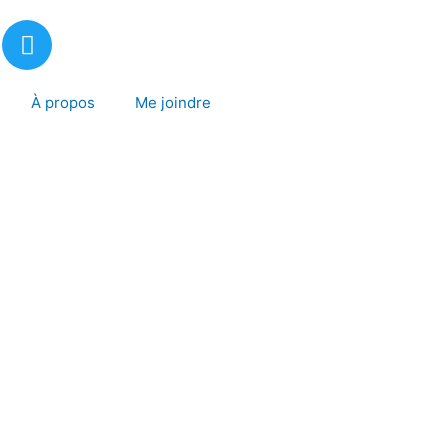
T
w
i
t
À propos
Me joindre
t
e
r