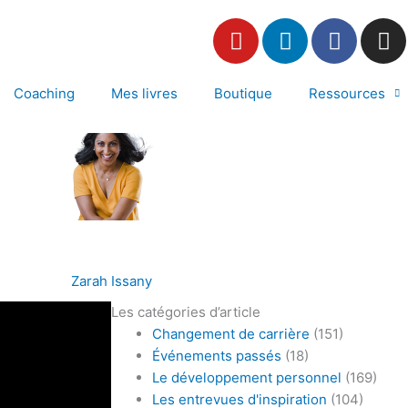
Y
L
F
I
o
i
a
n
u
n
c
s
t
k
e
t
Coaching
Mes livres
Boutique
Ressources
u
e
b
a
b
d
o
g
e
i
o
r
n
k
a
m
Zarah Issany
Les catégories d’article
Changement de carrière
(151)
Événements passés
(18)
Le développement personnel
(169)
Les entrevues d'inspiration
(104)