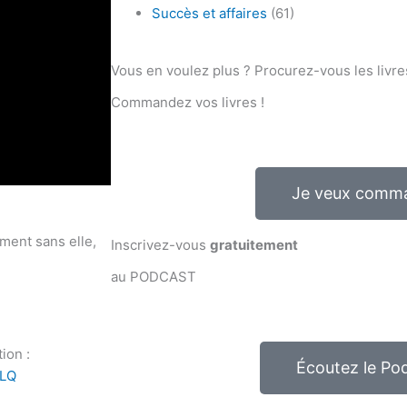
Succès et affaires
(61)
Vous en voulez plus ? Procurez-vous les livre
Commandez vos livres !
Je veux comm
ement sans elle,
Inscrivez-vous
gratuitement
au PODCAST
ion :
Écoutez le Po
wLQ