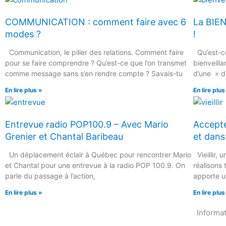
COMMUNICATION : comment faire avec 6
La BIEN
modes ?
!
Communication, le pilier des relations. Comment faire
Qu’est-ce
pour se faire comprendre ? Qu’est-ce que l’on transmet
bienveilla
comme message sans s’en rendre compte ? Savais-tu
d’une » di
En lire plus »
En lire plus
Entrevue radio POP100.9 – Avec Mario
Accepte
Grenier et Chantal Baribeau
et dans 
Un déplacement éclair à Québec pour rencontrer Mario
Vieillir, 
et Chantal pour une entrevue à la radio POP 100.9. On
réalisons 
parle du passage à l’action,
apporte u
En lire plus »
En lire plus
Informa