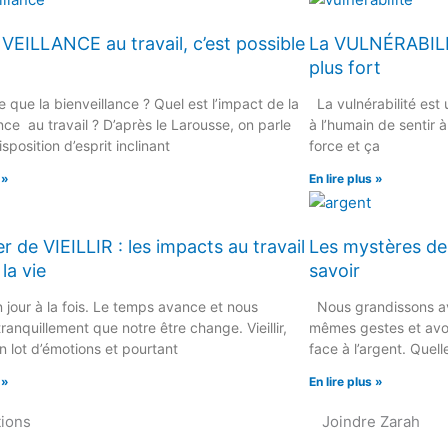
VEILLANCE au travail, c’est possible
La VULNÉRABILIT
plus fort
 que la bienveillance ? Quel est l’impact de la
La vulnérabilité est 
nce au travail ? D’après le Larousse, on parle
à l’humain de sentir à
sposition d’esprit inclinant
force et ça
 »
En lire plus »
r de VIEILLIR : les impacts au travail
Les mystères de
la vie
savoir
un jour à la fois. Le temps avance et nous
Nous grandissons av
tranquillement que notre être change. Vieillir,
mêmes gestes et avo
n lot d’émotions et pourtant
face à l’argent. Quelle
 »
En lire plus »
tions
Joindre Zarah