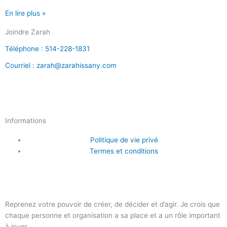
En lire plus »
Joindre Zarah
Téléphone : 514-228-1831
Courriel : zarah@zarahissany.com
Y
L
F
I
T
o
i
a
n
w
Informations
u
n
c
s
i
Politique de vie privé
Termes et conditions
t
k
e
t
t
u
e
b
a
t
Reprenez votre pouvoir de créer, de décider et d’agir. Je crois que
b
d
o
g
e
chaque personne et organisation a sa place et a un rôle important
à jouer.