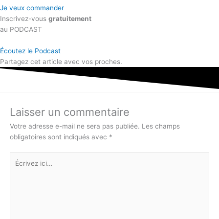
Je veux commander
Inscrivez-vous
gratuitement
au PODCAST
Écoutez le Podcast
Partagez cet article avec vos proches.
Laisser un commentaire
Votre adresse e-mail ne sera pas publiée.
Les champs
obligatoires sont indiqués avec
*
Écrivez
ici…