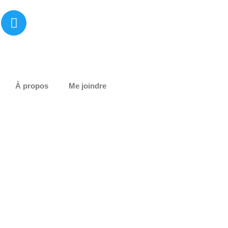
T
w
i
t
t
e
À propos
Me joindre
r