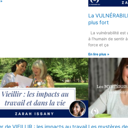
 »
La VULNÉRABILIT
plus fort
La vulnérabilité est 
à l’humain de sentir à
force et ça
En lire plus »
r de VIEILLIR : les impacts au travail
Les mystères de