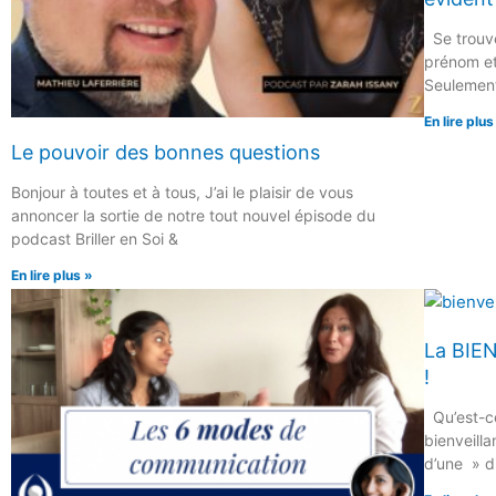
Se trouve
prénom et 
Seulement
En lire plus
Le pouvoir des bonnes questions
Bonjour à toutes et à tous, J’ai le plaisir de vous
annoncer la sortie de notre tout nouvel épisode du
podcast Briller en Soi &
En lire plus »
La BIEN
!
Qu’est-ce
bienveilla
d’une » di