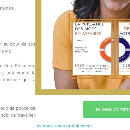
maines.
er au bout de ses
la vie.
faciles. Beaucoup
re, notamment la
entourage qui l’a
.
 coup de pouce de
Je veux comm
oix de travailler
Inscrivez-vous
gratuitement