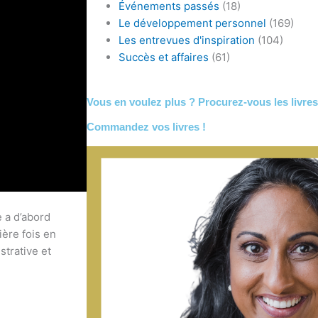
Événements passés
(18)
Le développement personnel
(169)
Les entrevues d'inspiration
(104)
Succès et affaires
(61)
Vous en voulez plus ? Procurez-vous les livres
Commandez vos livres !
e a d’abord
ière fois en
strative et