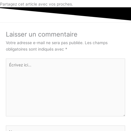
Partagez cet article avec vos proches.
Laisser un commentaire
Votre adresse e-mail ne sera pas publiée.
Les champs
obligatoires sont indiqués avec
*
Écrivez
ici…
Nom