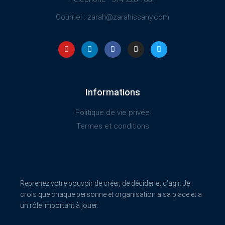
Changement de carrière : Des trucs et astuces concrets
Courriel : zarah@zarahissany.com
pour reprendre votre pouvoir de créer, de décider et
d’agir.
Y
L
F
I
T
o
i
a
n
w
u
n
c
s
i
t
k
e
t
t
Voir la catégorie
u
e
b
a
t
b
d
o
g
e
e
i
o
r
r
n
k
a
Informations
-
m
f
Politique de vie privée
Termes et conditions
Reprenez votre pouvoir de créer, de décider et d’agir. Je
crois que chaque personne et organisation a sa place et a
un rôle important à jouer.