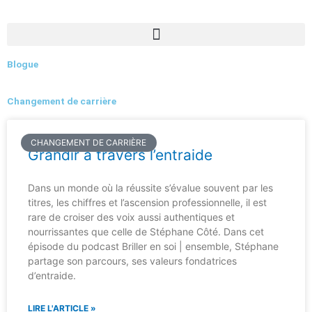
Aller
au
contenu
Blogue
Changement de carrière
Page
Page
Page
Page
Page
CHANGEMENT DE CARRIÈRE
Grandir à travers l’entraide
Dans un monde où la réussite s’évalue souvent par les
titres, les chiffres et l’ascension professionnelle, il est
rare de croiser des voix aussi authentiques et
nourrissantes que celle de Stéphane Côté. Dans cet
épisode du podcast Briller en soi | ensemble, Stéphane
partage son parcours, ses valeurs fondatrices
d’entraide.
LIRE L'ARTICLE »