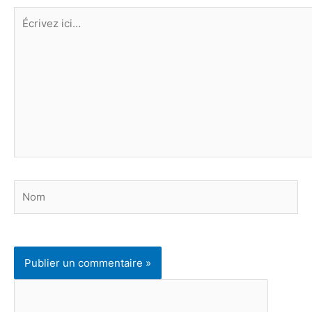
Écrivez
ici…
Nom