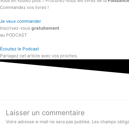
Vous en voulez plus ? Procurez-vous les livres de la
Puissance
Commandez vos livres !
Je veux commander
Inscrivez-vous
gratuitement
au PODCAST
Écoutez le Podcast
Partagez cet article avec vos proches.
Laisser un commentaire
Votre adresse e-mail ne sera pas publiée.
Les champs obliga