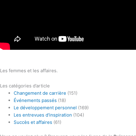
Les femmes et les affaires.
Les catégories d’article
Changement de carrière
(151)
Événements passés
(18)
Le développement personnel
(169)
Les entrevues d'inspiration
(104)
Succès et affaires
(61)