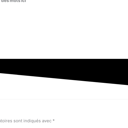
 des mots ici
toires sont indiqués avec
*