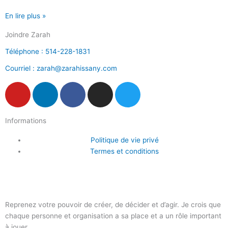
En lire plus »
Joindre Zarah
Téléphone : 514-228-1831
Courriel : zarah@zarahissany.com
Y
L
F
I
T
o
i
a
n
w
u
n
c
s
i
Informations
t
k
e
t
t
u
e
b
a
t
Politique de vie privé
b
d
o
g
e
Termes et conditions
e
i
o
r
r
n
k
a
-
m
f
Reprenez votre pouvoir de créer, de décider et d’agir. Je crois que
chaque personne et organisation a sa place et a un rôle important
à jouer.