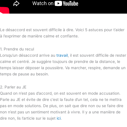
Le désaccord est souvent difficile à dire. Voici 5 astuces pour t’aider
à l’exprimer de manière calme et confiante.
1. Prendre du recul
Lorsqu’un désaccord arrive au
travail
, il est souvent difficile de rester
calme et centré. Je suggère toujours de prendre de la distance, le
temps laisser déposer la poussière. Va marcher, respire, demande un
temps de pause au besoin.
2. Parler au JE
Quand on n’est pas d’accord, on est souvent en mode accusation.
Parle au JE et évite de dire c’est la faute d’un tel, cela ne te mettra
pas en mode solutions. De plus, on sait que dire non ou se faire dire
non n’est pas un sentiment motivant à vivre. Il y a une manière de
dire non, lis l’article sur le sujet
ici
.