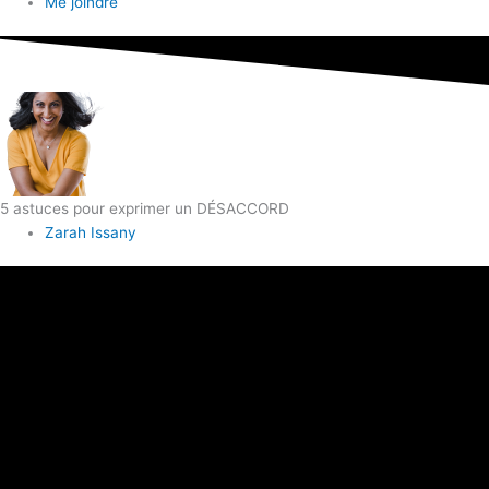
Me joindre
5 astuces pour exprimer un DÉSACCORD
Zarah Issany