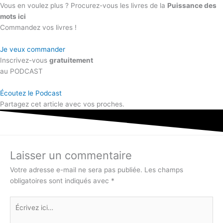
Vous en voulez plus ? Procurez-vous les livres de la
Puissance des
mots ici
Commandez vos livres !
Je veux commander
Inscrivez-vous
gratuitement
au PODCAST
Écoutez le Podcast
Partagez cet article avec vos proches.
Laisser un commentaire
Votre adresse e-mail ne sera pas publiée.
Les champs
obligatoires sont indiqués avec
*
Écrivez
ici…