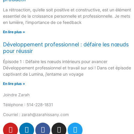
La rétroaction, qu’elle soit positive et constructive, est un élément
essentiel de la croissance personnelle et professionnelle. Je mets
en lumière, l’importance de ce feedback
En lire plus »
Développement professionnel : défaire les nœuds
pour réussir
Épisode 1 : Défaire les nœuds intérieurs pour avancer
Développement professionnel et travail sur soi ! Dans cet épisode
captivant de Lumina, j’entame un voyage
En lire plus »
Joindre Zarah
Téléphone : 514-228-1831
Courriel : zarah@zarahissany.com
Y
L
F
I
T
o
i
a
n
w