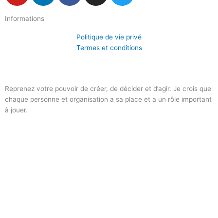
u
n
c
s
i
Informations
t
k
e
t
t
u
e
b
a
t
Politique de vie privé
b
d
o
g
e
Termes et conditions
e
i
o
r
r
n
k
a
-
m
Reprenez votre pouvoir de créer, de décider et d’agir. Je crois que
f
chaque personne et organisation a sa place et a un rôle important
à jouer.