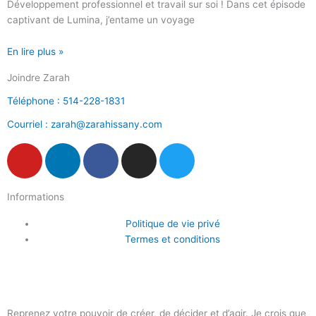
Développement professionnel et travail sur soi ! Dans cet épisode
captivant de Lumina, j’entame un voyage
En lire plus »
Joindre Zarah
Téléphone : 514-228-1831
Courriel : zarah@zarahissany.com
Y
L
F
I
T
o
i
a
n
w
u
n
c
s
i
Informations
t
k
e
t
t
u
e
b
a
t
Politique de vie privé
b
d
o
g
e
Termes et conditions
e
i
o
r
r
n
k
a
-
m
f
Reprenez votre pouvoir de créer, de décider et d’agir. Je crois que