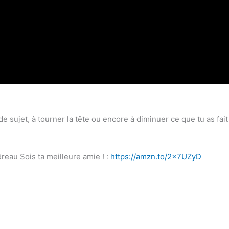
 sujet, à tourner la tête ou encore à diminuer ce que tu as fai
reau Sois ta meilleure amie ! :
https://amzn.to/2x7UZyD