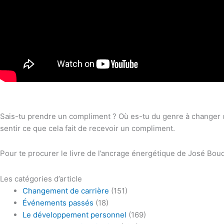
Sais-tu prendre un compliment ? Où es-tu du genre à changer de
sentir ce que cela fait de recevoir un compliment.
Pour te procurer le livre de l’ancrage énergétique de José Boud
Les catégories d’article
Changement de carrière
(151)
Événements passés
(18)
Le développement personnel
(169)