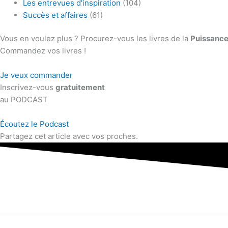
Les entrevues d'inspiration
(104)
Succès et affaires
(61)
Vous en voulez plus ? Procurez-vous les livres de la
Puissance
Commandez vos livres !
Je veux commander
Inscrivez-vous
gratuitement
au PODCAST
Écoutez le Podcast
Partagez cet article avec vos proches.