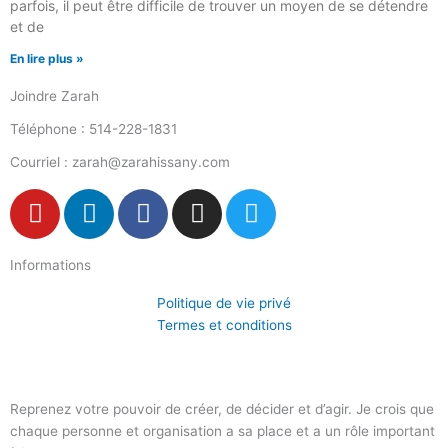
parfois, il peut être difficile de trouver un moyen de se détendre
et de
En lire plus »
Joindre Zarah
Téléphone : 514-228-1831
Courriel : zarah@zarahissany.com
Y
L
F
I
T
o
i
a
n
w
u
n
c
s
i
Informations
t
k
e
t
t
u
e
b
a
t
Politique de vie privé
b
d
o
g
e
Termes et conditions
e
i
o
r
r
n
k
a
-
m
Reprenez votre pouvoir de créer, de décider et d’agir. Je crois que
f
chaque personne et organisation a sa place et a un rôle important