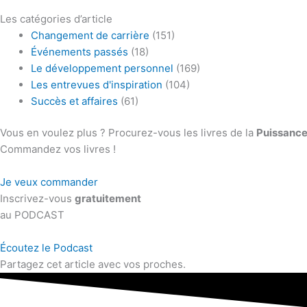
Les catégories d’article
Changement de carrière
(151)
Événements passés
(18)
Le développement personnel
(169)
Les entrevues d'inspiration
(104)
Succès et affaires
(61)
Vous en voulez plus ? Procurez-vous les livres de la
Puissance
Commandez vos livres !
Je veux commander
Inscrivez-vous
gratuitement
au PODCAST
Écoutez le Podcast
Partagez cet article avec vos proches.