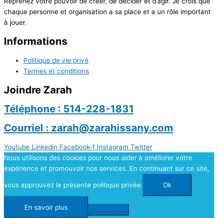
Reprenez votre pouvoir de créer, de décider et d’agir. Je crois que
chaque personne et organisation a sa place et a un rôle important
à jouer.
Informations
Politique de vie privé
Termes et conditions
Joindre Zarah
Téléphone : 514-228-1831
Courriel : zarah@zarahissany.com
Youtube
Linkedin
Facebook-f
Instagram
Twitter
Nous utilisons des cookies pour nous aider à améliorer votre
expérience et promouvoir nos services. En continuant sur ce site,
vous approuvez la présente politique privée.
Ok
En savoir plus