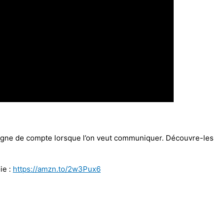
 ligne de compte lorsque l’on veut communiquer. Découvre-les
ie :
https://amzn.to/2w3Pux6