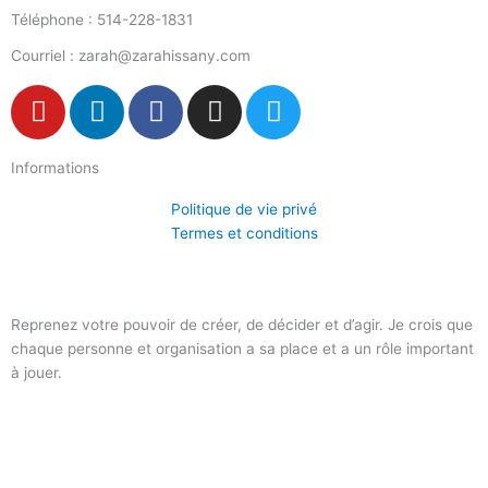
Téléphone : 514-228-1831
Courriel : zarah@zarahissany.com
Y
L
F
I
T
o
i
a
n
w
u
n
c
s
i
Informations
t
k
e
t
t
u
e
b
a
t
Politique de vie privé
b
d
o
g
e
Termes et conditions
e
i
o
r
r
n
k
a
-
m
Reprenez votre pouvoir de créer, de décider et d’agir. Je crois que
f
chaque personne et organisation a sa place et a un rôle important
à jouer.