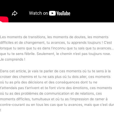
Les moments de transitions, les moments de doutes, les moments
difficiles et de changement, tu avances, tu apprends toujours ! C’est
lorsque tu sens que tu es dans l’inconnu que tu sais que tu avances…
que tu te sens fébrile. Seulement, le chemin n’est pas toujours rose.
Je comprends !
Dans cet article, je vais te parler de ces moments où tu te sens à la
croiser des chemins et tu ne sais plus où tu dois aller, ces moments
où tu as pris des décisions et des conséquences dont tu ne
t’attendais pas t’arrivent et te font vivre des émotions, ces moments
où tu as des problèmes de communication et de relations, ces
moments difficiles, tumultueux et où tu as l’impression de ramer à
contre-courant ou en tous les cas que tu avances, mais que c’est dur
!