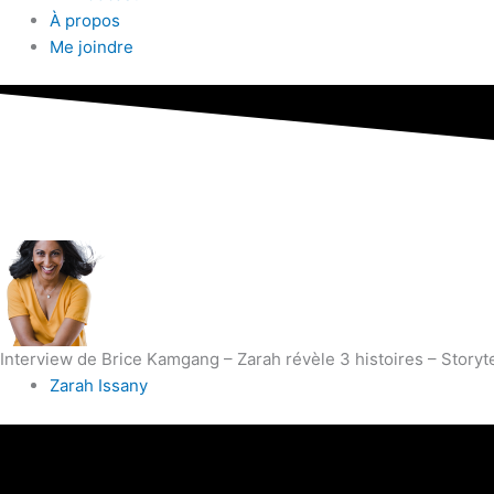
À propos
Me joindre
Interview de Brice Kamgang – Zarah révèle 3 histoires – Storyte
Zarah Issany