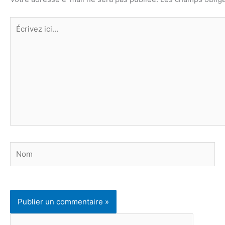
Écrivez
ici…
Nom