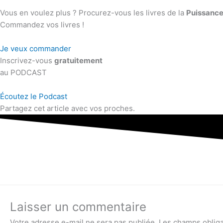
Vous en voulez plus ? Procurez-vous les livres de la
Puissance
Commandez vos livres !
Je veux commander
Inscrivez-vous
gratuitement
au PODCAST
Écoutez le Podcast
Partagez cet article avec vos proches.
Laisser un commentaire
Votre adresse e-mail ne sera pas publiée.
Les champs obliga