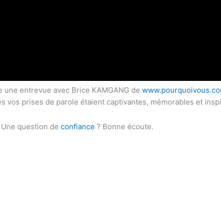
faire une entrevue avec Brice KAMGANG de
www.pourquoivous.c
es vos prises de parole étaient captivantes, mémorables et insp
es. Une question de
confiance
? Bonne écoute.