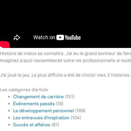
Histoire de mieux se connaître. J’ai eu le grand bonheur de 
Imaginez à quoi ressemblerait votre vie professionnelle si tout
J’ai joué le jeu. Le plus difficile a été de choisir mes 3 histoir
Les catégories d’article
Changement de carrière
(151)
Événements passés
(18)
Le développement personnel
(169)
Les entrevues d'inspiration
(104)
Succès et affaires
(61)