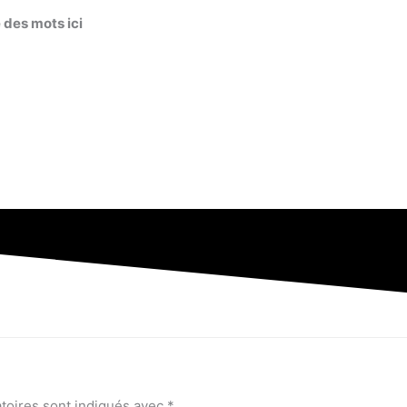
 des mots ici
toires sont indiqués avec
*